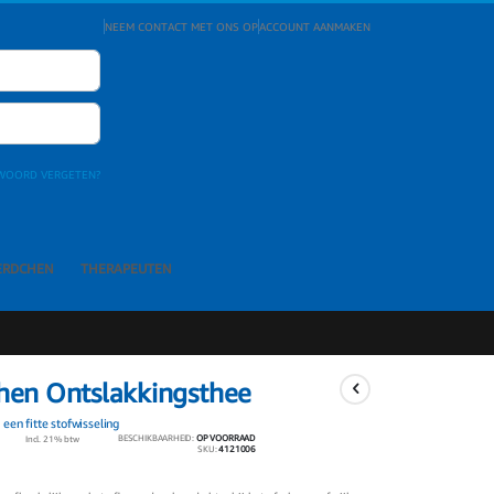
NEEM CONTACT MET ONS OP
ACCOUNT AANMAKEN
WOORD VERGETEN?
ERDCHEN
THERAPEUTEN
hen Ontslakkingsthee
een fitte stofwisseling
BESCHIKBAARHEID:
OP VOORRAAD
Incl. 21% btw
SKU
4121006