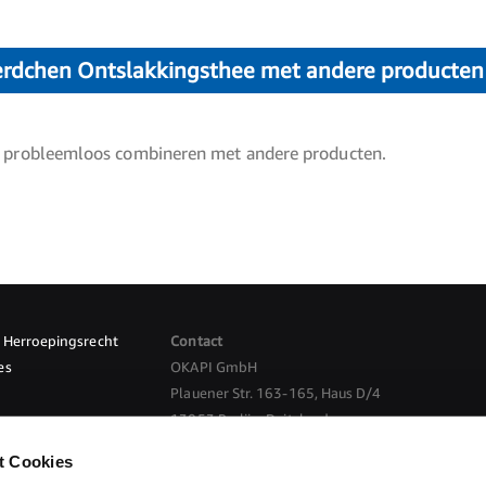
erdchen Ontslakkingsthee met andere producte
ee probleemloos combineren met andere producten.
Herroepingsrecht
Contact
es
OKAPI GmbH
Plauener Str. 163-165, Haus D/4
13053 Berlijn, Duitsland
nkomst herroepen
t Cookies
E-Mail:
info@okapi-shop.nl