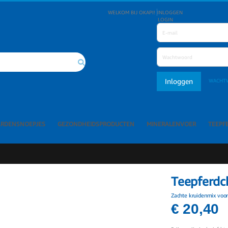
WELKOM BIJ OKAPI!
INLOGGEN
LOGIN
Inloggen
WACHT
Search
ARDENSNOEPJES
GEZONDHEIDSPRODUCTEN
MINERALENVOER
TEEPF
Teepferdc
Zachte kruidenmix voor 
€ 20,40