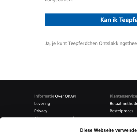
Kan ik Teepf
Ja, je kunt Teepferdchen Ontslakkingsth
Informatie
Over OKAPI
Klantenservice
Levering
Betaalmethod
Privacy
Bestelproces
Algemene voorwaarden
Overee
Diese Webseite verwende