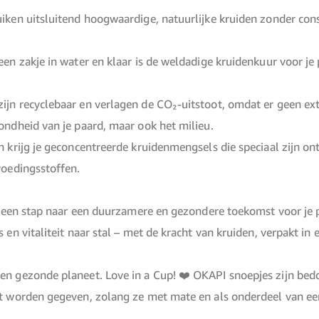
iken uitsluitend hoogwaardige, natuurlijke kruiden zonder con
een zakje in water en klaar is de weldadige kruidenkuur voor j
jn recyclebaar en verlagen de CO₂-uitstoot, omdat er geen ext
ondheid van je paard, maar ook het milieu.
 krijg je geconcentreerde kruidenmengsels die speciaal zijn on
voedingsstoffen.
en een stap naar een duurzamere en gezondere toekomst voor je 
 en vitaliteit naar stal – met de kracht van kruiden, verpakt i
en gezonde planeet. Love in a Cup! ❤️
OKAPI snoepjes zijn bed
et worden gegeven, zolang ze met mate en als onderdeel van e