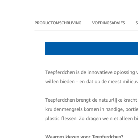
Ga
naar
het
PRODUCTOMSCHRIJVING
VOEDINGSADVIES
S
begin
van
de
afbeeldingen-
Productomschrijving
gallerij
Teepferdchen is de innovatieve oplossing 
willen bieden – en dat op de meest milieuv
Teepferdchen brengt de natuurlijke kracht
kruidenmengsels komen in handige, portieg
plastic flessen. Zo dragen we niet alleen 
Waarom kiezen voor Teepferdchen?