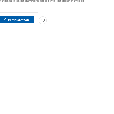
tw; afhankelijk van het afleveradres kan de btw bij het afrekenen afwijken.
IN WINKELWAGEN