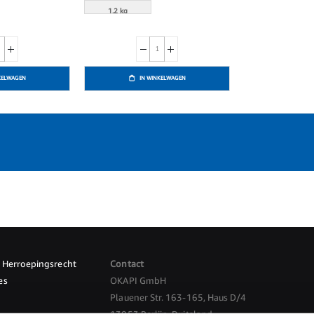
1.2 kg
KELWAGEN
IN WINKELWAGEN
Herroepingsrecht
Contact
es
OKAPI GmbH
Plauener Str. 163-165, Haus D/4