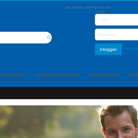
WELKOM BIJ OKAPI!
INLOGGEN
LOGIN
Inloggen
WACHT
Search
ARDENSNOEPJES
GEZONDHEIDSPRODUCTEN
MINERALENVOER
TEEPF