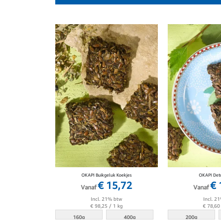
naar
laag
sorteren
OKAPI Buikgeluk Koekjes
OKAPI Det
€ 15,72
€ 
Vanaf
Vanaf
Incl. 21% btw
Incl. 2
€ 98,25
/ 1 kg
€ 78,60
160g
400g
200g