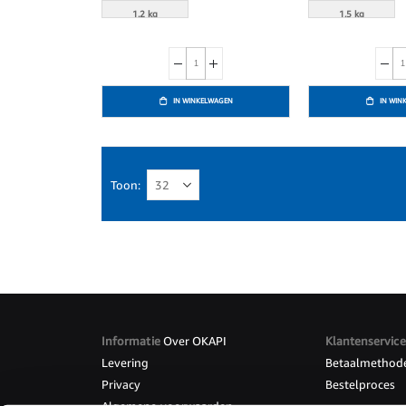
1.2 kg
1.5 kg
IN WINKELWAGEN
IN WIN
Toon
Informatie
Over OKAPI
Klantenservice
Levering
Betaalmethod
Privacy
Bestelproces