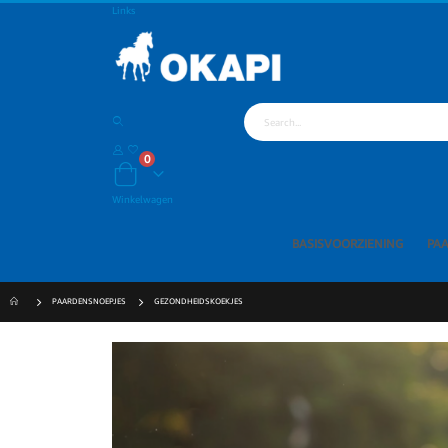
Links
Zoeken
producten
0
Cart
Winkelwagen
BASISVOORZIENING
PA
PAARDENSNOEPJES
GEZONDHEIDSKOEKJES