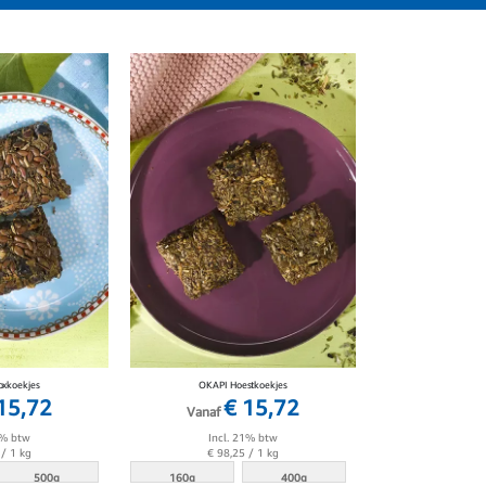
oxkoekjes
OKAPI Hoestkoekjes
15,72
€ 15,72
Vanaf
1% btw
Incl. 21% btw
/ 1 kg
€ 98,25
/ 1 kg
500g
160g
400g