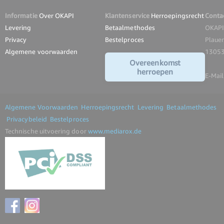
Informatie
Over OKAPI
Klantenservice
Herroepingsrecht
Conta
Levering
Betaalmethodes
OKAP
Privacy
Bestelproces
Plauen
Algemene voorwaarden
13053 
Overeenkomst
herroepen
E-Mail
Algemene Voorwaarden
Herroepingsrecht
Levering
Betaalmethodes
Privacybeleid
Bestelproces
Technische uitvoering door
www.mediarox.de