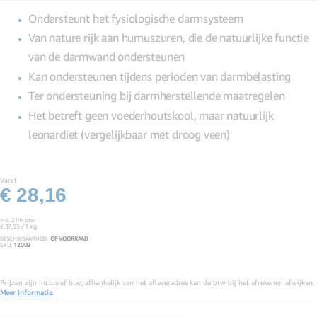
afbeeldingen-
gallerij
Ondersteunt het fysiologische darmsysteem
Van nature rijk aan humuszuren, die de natuurlijke functie
van de darmwand ondersteunen
Kan ondersteunen tijdens perioden van darmbelasting
Ter ondersteuning bij darmherstellende maatregelen
Het betreft geen voederhoutskool, maar natuurlijk
leonardiet (vergelijkbaar met droog veen)
Vanaf
€ 28,16
Incl. 21% btw
€ 37,55
/ 1 kg
BESCHIKBAARHEID:
OP VOORRAAD
SKU
12009
Prijzen zijn inclusief btw; afhankelijk van het afleveradres kan de btw bij het afrekenen afwijken.
Meer informatie
.