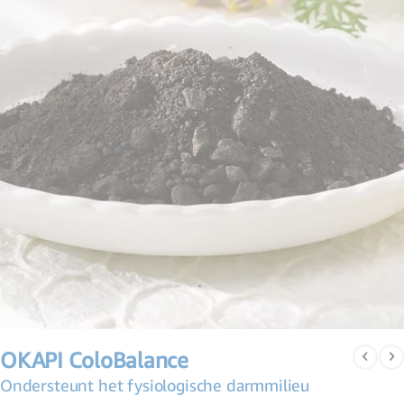
Ga
naar
OKAPI ColoBalance
het
begin
Ondersteunt het fysiologische darmmilieu
van
de