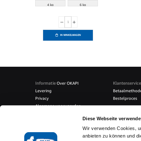
4 kg
6 kg
IN WINKELWAGEN
Informatie
Over OKAPI
Klantenservice
Levering
Betaalmethod
Privacy
Bestelproces
Algemene voorwaarden
Overee
Diese Webseite verwende
Wir verwenden Cookies, um
anbieten zu können und di
Algemene Voorwaarden
Herroepingsrecht
Levering
B