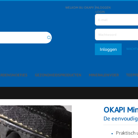
WELKOM BIJ OKAPI!
INLOGGEN
LOGIN
Inloggen
WACHT
Search
ARDENSNOEPJES
GEZONDHEIDSPRODUCTEN
MINERALENVOER
TEEPF
OKAPI Min
De eenvoudig
Praktisch 