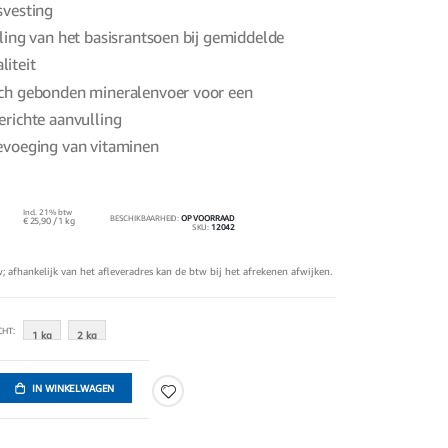
svesting
ling van het basisrantsoen bij gemiddelde
iteit
ch gebonden mineralenvoer voor een
richte aanvulling
evoeging van vitaminen
Incl. 21% btw
BESCHIKBAARHEID:
OP VOORRAAD
€ 25,90
/ 1 kg
SKU
12042
tw; afhankelijk van het afleveradres kan de btw bij het afrekenen afwijken.
CHT
1 kg
2 kg
IN WINKELWAGEN