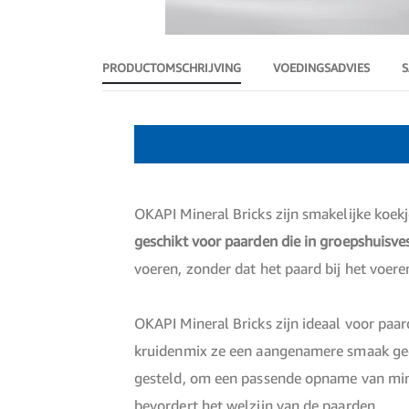
Ga
naar
het
PRODUCTOMSCHRIJVING
VOEDINGSADVIES
S
begin
van
de
afbeeldingen-
Productomschrijving
gallerij
OKAPI Mineral Bricks zijn smakelijke koe
geschikt voor paarden die in groepshuisves
voeren, zonder dat het paard bij het voe
OKAPI Mineral Bricks zijn ideaal voor pa
kruidenmix ze een aangenamere smaak geef
gesteld, om een passende opname van min
bevordert het welzijn van de paarden.