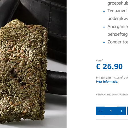
groepshui
Ter aanvul
bodemkwal
Anorganis
behoeftege
Zonder to
Vanaf
€ 25,90
Prijzen zijn inclusief b
Meer informatie
.
VERPAKKINGSMAAT/GEWI