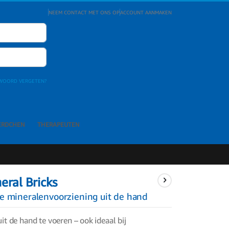
NEEM CONTACT MET ONS OP
ACCOUNT AANMAKEN
WOORD VERGETEN?
ERDCHEN
THERAPEUTEN
eral Bricks
e mineralenvoorziening uit de hand
uit de hand te voeren – ook ideaal bij