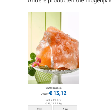
Andere producten die mogelijk ie
OKAPI Bergkern
€ 13,12
Vanaf
Incl. 21% btw
€ 13,12
/ 2 kg
2 kg
3 kg