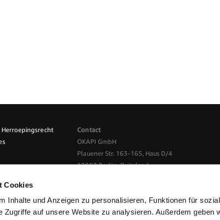
Herroepingsrecht
Contact
es
OKAPI GmbH
Plauener Str. 163-165, Haus D/4
13053 Berlijn, Duitsland
nkomst herroepen
t Cookies
E-Mail:
info@okapi-shop.nl
 Inhalte und Anzeigen zu personalisieren, Funktionen für sozia
e Zugriffe auf unsere Website zu analysieren. Außerdem geben w
etaalmethodes
Privacybeleid
Bestelproces