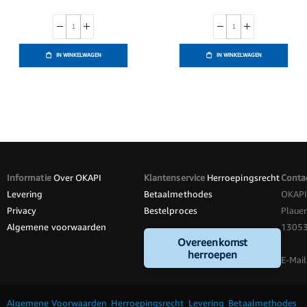
IN WINKELWAGEN
IN WINKELWAGEN
Informatie
Over OKAPI
Klantenservice
Herroepingsrecht
Conta
Levering
Betaalmethodes
OKAP
Privacy
Bestelproces
Plauen
Algemene voorwaarden
13053 
Overeenkomst
herroepen
E-Mail
Algemene Voorwaarden
Herroepingsrecht
Levering
Betaalmethodes