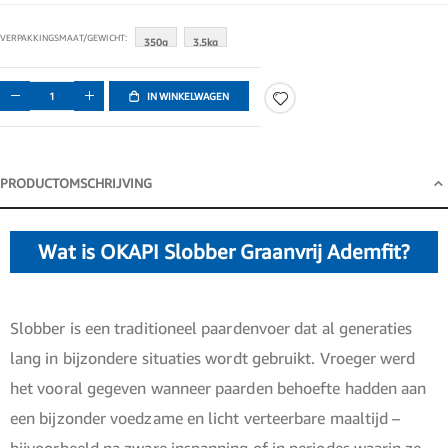
VERPAKKINGSMAAT/GEWICHT
350g
3.5kg
IN WINKELWAGEN
PRODUCTOMSCHRIJVING
Productomschrijving
Wat is OKAPI Slobber Graanvrij Ademfit?
Slobber is een traditioneel paardenvoer dat al generaties
lang in bijzondere situaties wordt gebruikt. Vroeger werd
het vooral gegeven wanneer paarden behoefte hadden aan
een bijzonder voedzame en licht verteerbare maaltijd –
bijvoorbeeld na zware inspanning of in periodes waarin ze