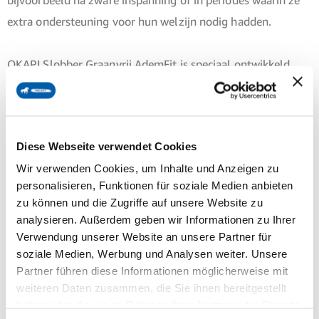
extra ondersteuning voor hun welzijn nodig hadden.
OKAPI Slobber Graanvrij AdemFit is speciaal ontwikkeld
voor paarden die een graanvrije aanvulling op hun
dagelijkse rantsoen krijgen. Het combineert voorzichtig
gedroogde opbrengst van blijvend grasland met lijnzaad en
Diese Webseite verwendet Cookies
zorgvuldig geselecteerde kruiden zoals tijm, heemstwortel,
Wir verwenden Cookies, um Inhalte und Anzeigen zu
zwarte komijn, pepermunt en cistus. Dit mengsel is ideaal
personalisieren, Funktionen für soziale Medien anbieten
voor paarden die, vooral bij weerswisselingen, hoge
zu können und die Zugriffe auf unsere Website zu
luchtvochtigheid of stress, een smakelijke en vezelrijke
analysieren. Außerdem geben wir Informationen zu Ihrer
aanvulling moeten krijgen – volledig zonder graan.
Verwendung unserer Website an unsere Partner für
soziale Medien, Werbung und Analysen weiter. Unsere
Partner führen diese Informationen möglicherweise mit
Is OKAPI Slobber Graanvrij Ademfit voor mijn
weiteren Daten zusammen, die Sie ihnen bereitgestellt
paard geschikt?
haben oder die sie im Rahmen Ihrer Nutzung der Dienste