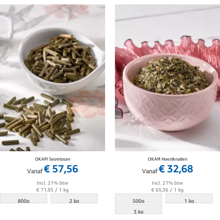
OKAPI Secretosan
OKAPI Hoestkruiden
€ 57,56
€ 32,68
Vanaf
Vanaf
Incl. 21% btw
Incl. 21% btw
€ 71,95
/ 1 kg
€ 65,36
/ 1 kg
800g
2 kg
500g
1 kg
3 kg