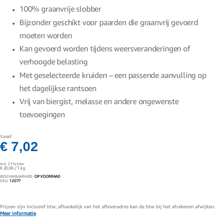
gallerij
100% graanvrije slobber
Bijzonder geschikt voor paarden die graanvrij gevoerd
moeten worden
Kan gevoerd worden tijdens weersveranderingen of
verhoogde belasting
Met geselecteerde kruiden – een passende aanvulling op
het dagelijkse rantsoen
Vrij van biergist, melasse en andere ongewenste
toevoegingen
Vanaf
€ 7,02
Incl. 21% btw
€ 20,06
/ 1 kg
BESCHIKBAARHEID:
OP VOORRAAD
SKU
12077
Prijzen zijn inclusief btw; afhankelijk van het afleveradres kan de btw bij het afrekenen afwijken.
Meer informatie
.