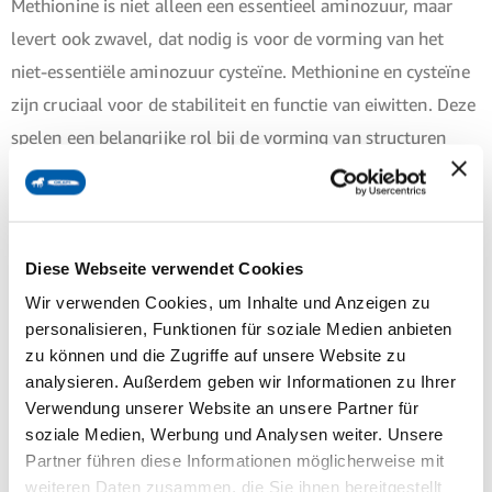
Methionine is niet alleen een essentieel aminozuur, maar
levert ook zwavel, dat nodig is voor de vorming van het
niet-essentiële aminozuur cysteïne. Methionine en cysteïne
zijn cruciaal voor de stabiliteit en functie van eiwitten. Deze
spelen een belangrijke rol bij de vorming van structuren
zoals hoeven en haren en voor een gezonde huid en
luchtwegen. Threonine fungeert ook als bouwsteen voor
eiwitten en is een uitgangsstof voor de vorming van
Diese Webseite verwendet Cookies
bepaalde niet-essentiële aminozuren.
Wir verwenden Cookies, um Inhalte und Anzeigen zu
personalisieren, Funktionen für soziale Medien anbieten
De verwerking en samenstelling van het voer beïnvloeden
zu können und die Zugriffe auf unsere Website zu
de beschikbaarheid van aminozuren. Hydrothermische
analysieren. Außerdem geben wir Informationen zu Ihrer
behandelingen, zoals die bij sterk bewerkte voedermiddelen
Verwendung unserer Website an unsere Partner für
voorkomen, kunnen aminozuren vernietigen. Daarom is het
soziale Medien, Werbung und Analysen weiter. Unsere
Partner führen diese Informationen möglicherweise mit
belangrijk om bij dergelijke voedermiddelen te letten op
weiteren Daten zusammen, die Sie ihnen bereitgestellt