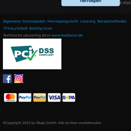
herroepen
E-Mail
Algemene Voorwaarden
Herroepingsrecht
Levering
Betaalmethodes
Privacybeleid
Bestelproces
Technische uitvoering door
www.mediarox.de
©Copyright 2025 by Okapi GmbH. Alle rechten voorbehouden.