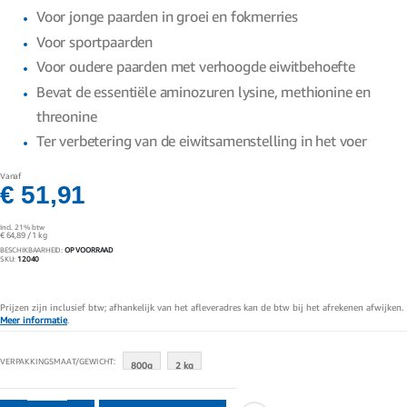
gallerij
Voor jonge paarden in groei en fokmerries
Voor sportpaarden
Voor oudere paarden met verhoogde eiwitbehoefte
Bevat de essentiële aminozuren lysine, methionine en
threonine
Ter verbetering van de eiwitsamenstelling in het voer
Vanaf
€ 51,91
Incl. 21% btw
€ 64,89
/ 1 kg
BESCHIKBAARHEID:
OP VOORRAAD
SKU
12040
Prijzen zijn inclusief btw; afhankelijk van het afleveradres kan de btw bij het afrekenen afwijken.
Meer informatie
.
VERPAKKINGSMAAT/GEWICHT
800g
2 kg