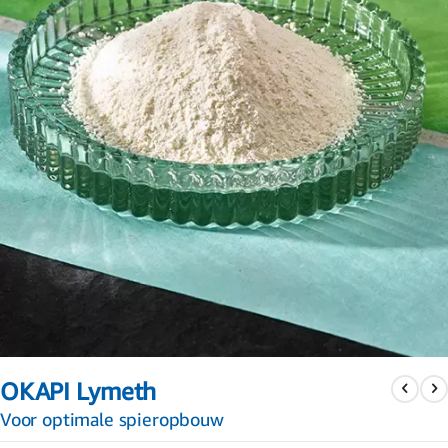
Ga
naar
OKAPI Lymeth
het
begin
Voor optimale spieropbouw
van
de
afbeeldingen-