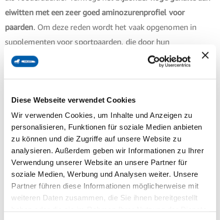
eiwitten met een zeer goed aminozurenprofiel voor
paarden
. Om deze reden wordt het vaak opgenomen in
supplementen voor sportpaarden, die door hun
spieropbouw
een verhoogde behoefte hebben aan
waardevolle aminozuren. Ook andere paarden met een
verhoogde eiwitbehoefte, zoals opgroeiende paarden,
Diese Webseite verwendet Cookies
fokmerries of oudere paarden, profiteren vaak van een kuur
van zes tot acht weken, vooral in het voorjaar en de herfst.
Wir verwenden Cookies, um Inhalte und Anzeigen zu
personalisieren, Funktionen für soziale Medien anbieten
zu können und die Zugriffe auf unsere Website zu
Bovendien bevat Spirulina een bijzonder hoog gehalte aan
analysieren. Außerdem geben wir Informationen zu Ihrer
chlorofyl, de groene kleurstof die paarden normaal
Verwendung unserer Website an unsere Partner für
gesproken in grote hoeveelheden opnemen via vers, sappig
soziale Medien, Werbung und Analysen weiter. Unsere
Partner führen diese Informationen möglicherweise mit
gras. Echter, niet elk paard heeft toegang tot de wei – ofwel
weiteren Daten zusammen, die Sie ihnen bereitgestellt
om gezondheidsredenen of omdat er niet voldoende
haben oder die sie im Rahmen Ihrer Nutzung der Dienste
weidegrond of gras beschikbaar is. In zulke gevallen kan