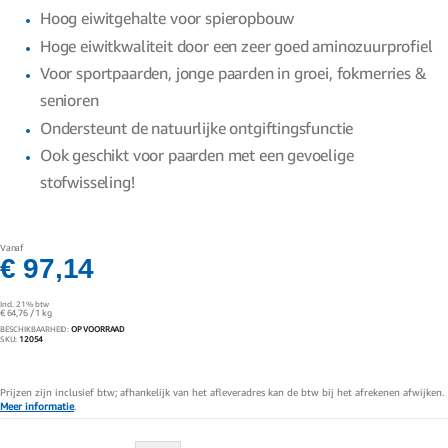
gallerij
Hoog eiwitgehalte voor spieropbouw
Hoge eiwitkwaliteit door een zeer goed aminozuurprofiel
Voor sportpaarden, jonge paarden in groei, fokmerries &
senioren
Ondersteunt de natuurlijke ontgiftingsfunctie
Ook geschikt voor paarden met een gevoelige
stofwisseling!
Vanaf
€ 97,14
Incl. 21% btw
€ 64,76
/ 1 kg
BESCHIKBAARHEID:
OP VOORRAAD
SKU
12054
Prijzen zijn inclusief btw; afhankelijk van het afleveradres kan de btw bij het afrekenen afwijken.
Meer informatie
.