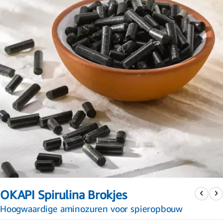
Ga
naar
OKAPI Spirulina Brokjes
het
begin
Hoogwaardige aminozuren voor spieropbouw
van
de
afbeeldingen-