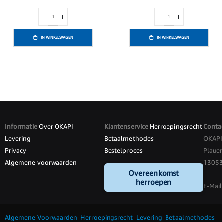
IN WINKELWAGEN
IN WINKELWAGEN
Informatie
Over OKAPI
Klantenservice
Herroepingsrecht
Conta
Levering
Betaalmethodes
OKAP
Privacy
Bestelproces
Plauen
Algemene voorwaarden
13053 
Overeenkomst
herroepen
E-Mail
Algemene Voorwaarden
Herroepingsrecht
Levering
Betaalmethodes