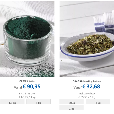
OKAPI Spirulina
OKAPI Ontslakkingskruiden
€ 90,35
€ 32,68
Vanaf
Vanaf
Incl. 21% btw
Incl. 21% btw
€ 60,23
/ 1 kg
€ 65,36
/ 1 kg
1.5 kg
3 kg
500g
1 kg
3 kg