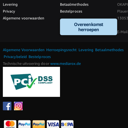
Levering
Betaalmethodes
OKAP
Privacy
Bestelproces
Plauen
Algemene voorwaarden
13053 
Overeenkomst
herroepen
E-Mail
Algemene Voorwaarden
Herroepingsrecht
Levering
Betaalmethodes
Privacybeleid
Bestelproces
Technische uitvoering door
www.mediarox.de