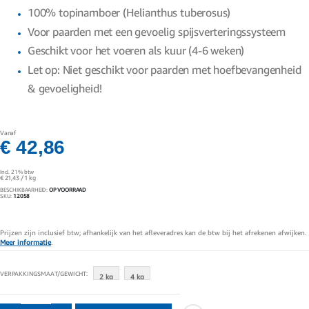
gallerij
100% topinamboer (Helianthus tuberosus)
Voor paarden met een gevoelig spijsverteringssysteem
Geschikt voor het voeren als kuur (4-6 weken)
Let op: Niet geschikt voor paarden met hoefbevangenheid
& gevoeligheid!
Vanaf
€ 42,86
Incl. 21% btw
€ 21,43
/ 1 kg
BESCHIKBAARHEID:
OP VOORRAAD
SKU
12058
Prijzen zijn inclusief btw; afhankelijk van het afleveradres kan de btw bij het afrekenen afwijken.
Meer informatie
.
VERPAKKINGSMAAT/GEWICHT
2 kg
4 kg