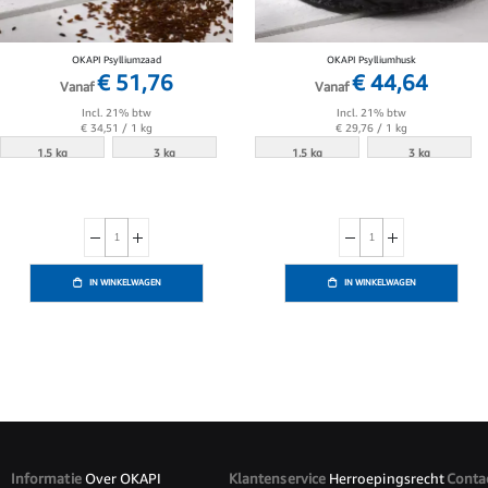
OKAPI Psylliumzaad
OKAPI Psylliumhusk
€ 51,76
€ 44,64
Vanaf
Vanaf
Incl. 21% btw
Incl. 21% btw
€ 34,51
/ 1 kg
€ 29,76
/ 1 kg
1.5 kg
3 kg
1.5 kg
3 kg
IN WINKELWAGEN
IN WINKELWAGEN
Informatie
Over OKAPI
Klantenservice
Herroepingsrecht
Conta