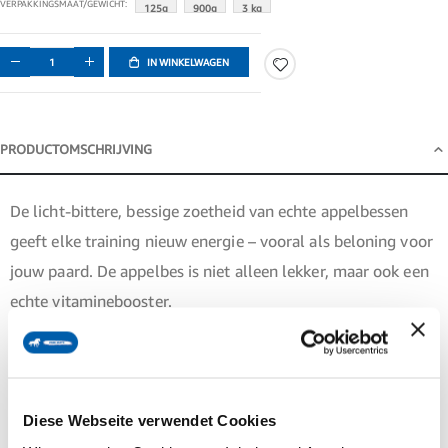
VERPAKKINGSMAAT/GEWICHT
125g
900g
3 kg
IN WINKELWAGEN
PRODUCTOMSCHRIJVING
Productomschrijving
De licht-bittere, bessige zoetheid van echte appelbessen
geeft elke training nieuw energie – vooral als beloning voor
jouw paard. De appelbes is niet alleen lekker, maar ook een
echte vitaminebooster.
Kleine beloning, groot effect – met de kracht van de natuur.
Wat zijn biostickies?
Diese Webseite verwendet Cookies