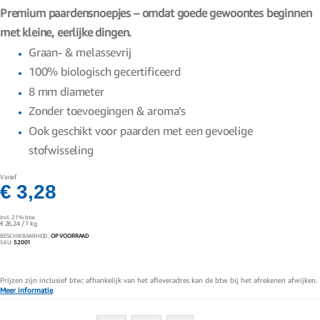
gallerij
Premium paardensnoepjes – omdat goede gewoontes beginnen
met kleine, eerlijke dingen.
Graan- & melassevrij
100% biologisch gecertificeerd
8 mm diameter
Zonder toevoegingen & aroma’s
Ook geschikt voor paarden met een gevoelige
stofwisseling
Vanaf
€ 3,28
Incl. 21% btw
€ 26,24
/ 1 kg
BESCHIKBAARHEID:
OP VOORRAAD
SKU
52001
Prijzen zijn inclusief btw; afhankelijk van het afleveradres kan de btw bij het afrekenen afwijken.
Meer informatie
.