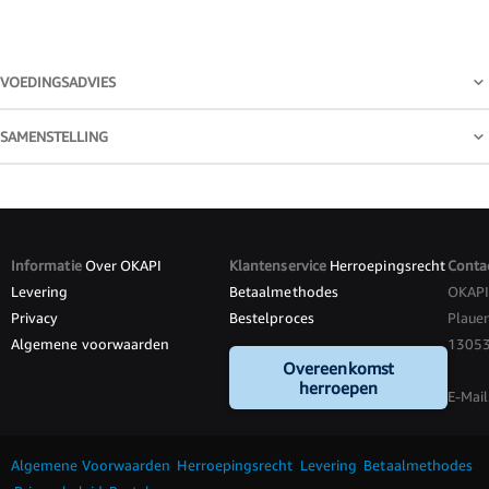
VOEDINGSADVIES
SAMENSTELLING
Informatie
Over OKAPI
Klantenservice
Herroepingsrecht
Conta
Levering
Betaalmethodes
OKAP
Privacy
Bestelproces
Plauen
Algemene voorwaarden
13053 
Overeenkomst
herroepen
E-Mail
Algemene Voorwaarden
Herroepingsrecht
Levering
Betaalmethodes