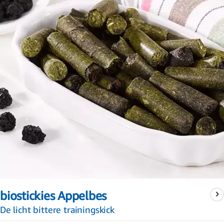
Ga
naar
biostickies Appelbes
het
begin
De licht bittere trainingskick
van
de
afbeeldingen-