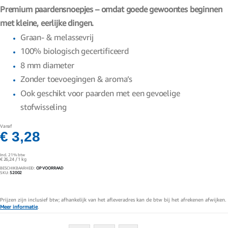
gallerij
Premium paardensnoepjes – omdat goede gewoontes beginnen
met kleine, eerlijke dingen.
Graan- & melassevrij
100% biologisch gecertificeerd
8 mm diameter
Zonder toevoegingen & aroma’s
Ook geschikt voor paarden met een gevoelige
stofwisseling
Vanaf
€ 3,28
Incl. 21% btw
€ 26,24
/ 1 kg
BESCHIKBAARHEID:
OP VOORRAAD
SKU
52002
Prijzen zijn inclusief btw; afhankelijk van het afleveradres kan de btw bij het afrekenen afwijken.
Meer informatie
.