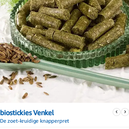
Ga
naar
biostickies Venkel
het
begin
De zoet-kruidige knapperpret
van
de
afbeeldingen-