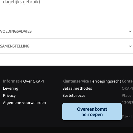
dagelijks gebruik).
VOEDINGSADVIES
SAMENSTELLING
Informatie
Over OKAPI
Klantenservice
Herroepingsrecht
Conta
Levering
Betaalmethodes
OKAP
Privacy
Bestelproces
Plauen
Algemene voorwaarden
13053 
Overeenkomst
herroepen
E-Mail