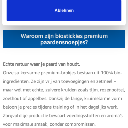
Natuurlijk, gezond, functioneel – de perfecte beloning voor
Ablehnen
bewuste paardenmensen.
Waroom zijn biostickies premium
paardensnoepjes?
Echte natuur waar je paard van houdt.
Onze suikervarme premium-brokjes bestaan uit 100% bio-
ingrediënten. Ze zijn vrij van toevoegingen en zetmeel –
maar wél met echte, zuivere kruiden zoals tijm, rozenbottel,
zoethout of appelbes. Dankzij de lange, kruimelarme vorm
beloon je precies tijdens training of in het dagelijks werk.
Zorgvuldige productie bewaart voedingsstoffen en aroma’s
voor maximale smaak, zonder compromissen.