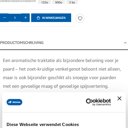
VERPAKKINGSMAAT/GEWICHT
125g
900g
3 kg
IN WINKELWAGEN
PRODUCTOMSCHRIJVING
Productomschrijving
Een aromatische traktatie als bijzondere beloning voor je
paard – het zoet-kruidige venkelgenot beloont niet alleen,
maar is ook bijzonder geschikt als snoepje voor paarden
met een gevoelige maag of gevoelige spijsvertering.
Een snoepje – traditioneel, functioneel en gewoon
natuurlijk.
Wat zijn biostickies?
Diese Webseite verwendet Cookies