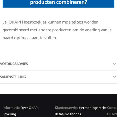
producten combineren?
Ja, OKAPI Hoestkoekjes kunnen moeiteloos worden
gecombineerd met andere producten om de voeding van je
paard optimaal aan te vullen.
VOEDINGSADVIES
SAMENSTELLING
Informatie
Over OKAPI
Klantenservice
Herroepingsrecht
Conta
Levering
Betaalmethodes
OKAP