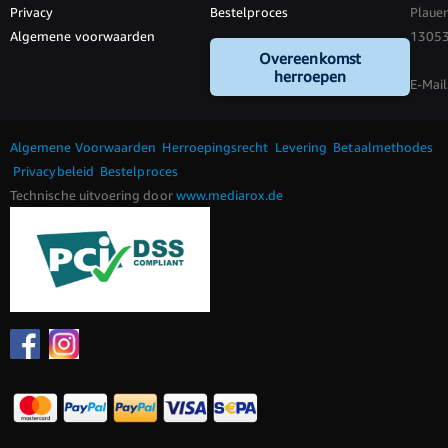
Privacy
Bestelproces
Plauen
Algemene voorwaarden
13053 
Overeenkomst
herroepen
E-Mail
Algemene Voorwaarden
Herroepingsrecht
Levering
Betaalmethodes
Privacybeleid
Bestelproces
Technische uitvoering door
www.mediarox.de