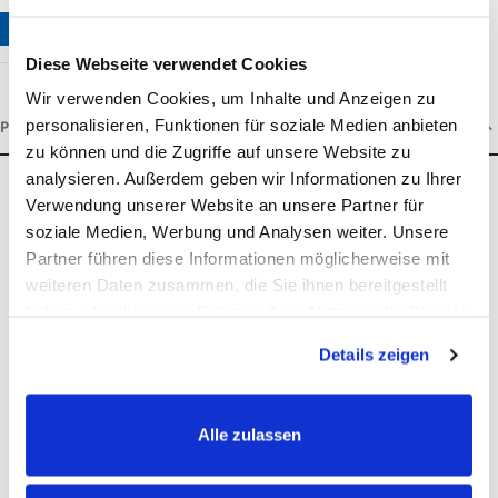
IN WINKELWAGEN
Diese Webseite verwendet Cookies
Wir verwenden Cookies, um Inhalte und Anzeigen zu
personalisieren, Funktionen für soziale Medien anbieten
PRODUCTOMSCHRIJVING
zu können und die Zugriffe auf unsere Website zu
analysieren. Außerdem geben wir Informationen zu Ihrer
Productomschrijving
Wat zijn OKAPI Hoestkoekjes?
Verwendung unserer Website an unsere Partner für
soziale Medien, Werbung und Analysen weiter. Unsere
Partner führen diese Informationen möglicherweise mit
weiteren Daten zusammen, die Sie ihnen bereitgestellt
OKAPI Hoestkoekjes zijn handgemaakte, graanvrije
haben oder die sie im Rahmen Ihrer Nutzung der Dienste
traktaties met een zorgvuldig samengestelde kruidenmix.
gesammelt haben.
Ze bevatten onder andere tijm, zwarte komijn en salie, die
Details zeigen
traditioneel worden gebruikt ter ondersteuning van de
luchtwegen. Honing en kruiden bieden een beproefde,
Alle zulassen
natuurlijke ondersteuning voor paarden met gevoelige
luchtwegen.