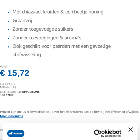
gallerij
Met chiazaad, kruiden & een beetje honing
Graanvrij
Zonder toegevoegde suikers
Zonder toevoegingen & aroma’s
Ook geschikt voor paarden met een gevoelige
stofwisseling
Vanaf
€ 15,72
Incl. 21% btw
€ 98,25
/ 1 kg
BESCHIKBAARHEID:
OP VOORRAAD
SKU
12026
Prijzen zijn inclusief btw; afhankelijk van het afleveradres kan de btw bij het afrekenen afwijken.
Meer informatie
.
VERPAKKINGSMAAT/GEWICHT
160g
400g
1.2 kg