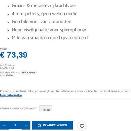
gallerij
Graan- & melassevrij krachtvoer
4 mm-pellets, geen weken nodig
Geschikt voor voerautomaten
Hoog eiwitgehalte voor spieropbouw
Mild van smaak en goed geaccepteerd
Vanaf
€ 73,39
Incl. 21% btw
€ 4,89
/ 1 kg
BESCHIKBAARHEID:
OP VOORRAAD
SKU
12019
Prijzen zijn inclusief btw; afhankelijk van het afleveradres kan de btw bij het afrekenen afwijken.
Meer informatie
.
VERPAKKINGSMAAT/GEWICHT
18 kg
IN WINKELWAGEN