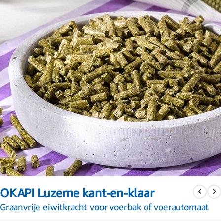
Ga
naar
OKAPI Luzerne kant-en-klaar
het
begin
Graanvrije eiwitkracht voor voerbak of voerautomaat
van
de
afbeeldingen-