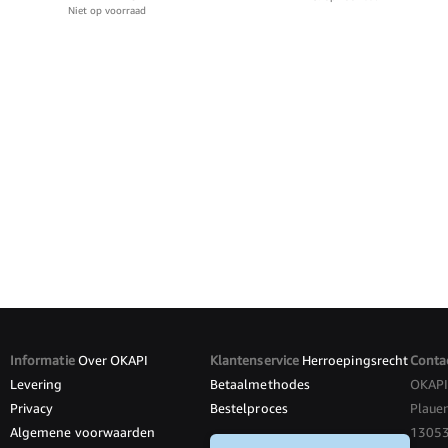
Niet op voorraad
Informatie
Over OKAPI
Klantenservice
Herroepingsrecht
Conta
Levering
Betaalmethodes
OKAP
Privacy
Bestelproces
Plauen
Algemene voorwaarden
13053 