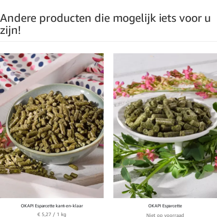
Andere producten die mogelijk iets voor u
zijn!
OKAPI Esparcette kant-en-klaar
OKAPI Esparcette
€ 5,27
/ 1 kg
Niet op voorraad