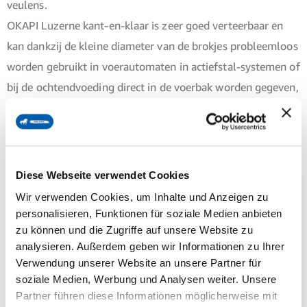
veulens.
OKAPI Luzerne kant-en-klaar is zeer goed verteerbaar en
kan dankzij de kleine diameter van de brokjes probleemloos
worden gebruikt in voerautomaten in actiefstal-systemen of
bij de ochtendvoeding direct in de voerbak worden gegeven,
zonder dat weken nodig is.
Het hoge calciumgehalte in luzerne is geen probleem,
omdat een aanzienlijk deel van het calcium gebonden is aan
oxalaten en daarom fysiologisch niet beschikbaar is.
Diese Webseite verwendet Cookies
Bovendien is het gehalte aan acetylsalicylzuur in luzerne zo
Wir verwenden Cookies, um Inhalte und Anzeigen zu
laag dat het geen negatieve effecten heeft op eventuele
personalisieren, Funktionen für soziale Medien anbieten
zu können und die Zugriffe auf unsere Website zu
maagproblemen. Hierdoor is OKAPI Luzerne kant-en-klaar
analysieren. Außerdem geben wir Informationen zu Ihrer
ook geschikt voor paarden met een gevoelige maag en,
Verwendung unserer Website an unsere Partner für
dankzij de aangename smaak, vooral geschikt voor
soziale Medien, Werbung und Analysen weiter. Unsere
kieskeurige eters.
Partner führen diese Informationen möglicherweise mit