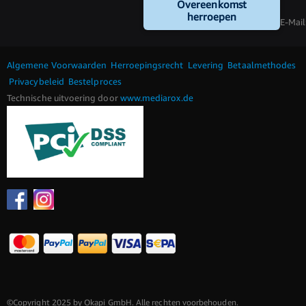
Overeenkomst
herroepen
E-Mail
Algemene Voorwaarden
Herroepingsrecht
Levering
Betaalmethodes
Privacybeleid
Bestelproces
Technische uitvoering door
www.mediarox.de
©Copyright 2025 by Okapi GmbH. Alle rechten voorbehouden.