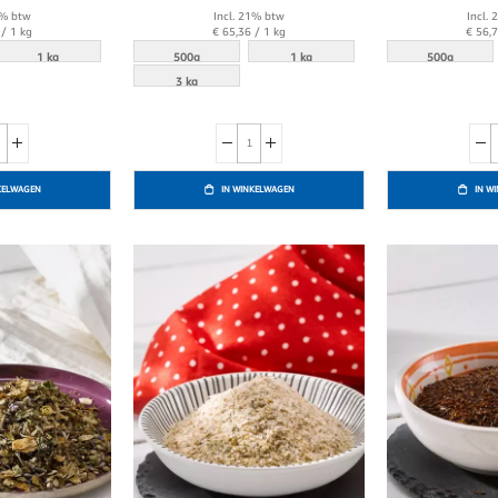
1% btw
Incl. 21% btw
Incl.
/ 1 kg
€ 65,36
/ 1 kg
€ 56,
1 kg
500g
1 kg
500g
3 kg
KELWAGEN
IN WINKELWAGEN
IN W