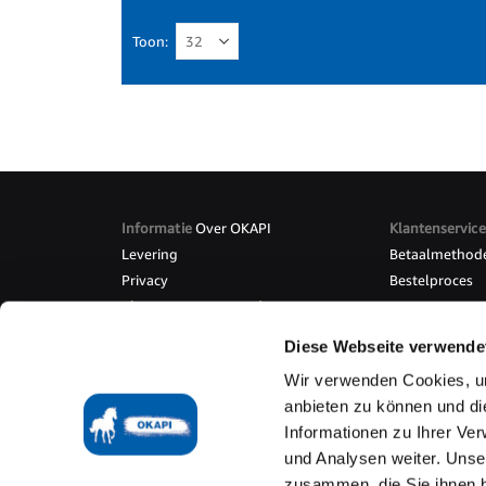
Toon
Informatie
Over OKAPI
Klantenservice
Levering
Betaalmethod
Privacy
Bestelproces
Algemene voorwaarden
Overee
Diese Webseite verwende
Wir verwenden Cookies, um
anbieten zu können und di
Algemene Voorwaarden
Herroepingsrecht
Levering
B
Informationen zu Ihrer Ve
Technische uitvoering door
www.mediarox.de
und Analysen weiter. Unse
zusammen, die Sie ihnen b