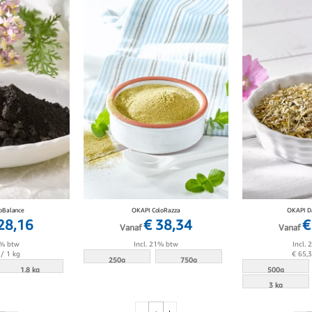
oBalance
OKAPI ColoRazza
OKAPI D
28,16
€ 38,34
€
Vanaf
Vanaf
1% btw
Incl. 21% btw
Incl.
/ 1 kg
€ 65,
250g
750g
1.8 kg
500g
3 kg