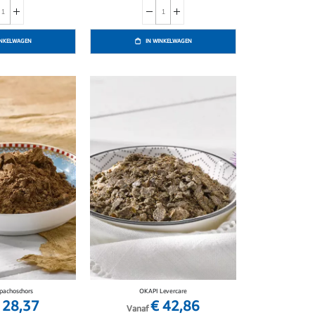
INKELWAGEN
IN WINKELWAGEN
pachoschors
OKAPI Levercare
 28,37
€ 42,86
Vanaf