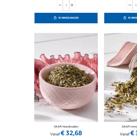
IN WINKELWAGEN
IN WIN
OKAPI Hoestkruiden
OKAPI Immu
€ 32,68
€ 
Vanaf
Vanaf