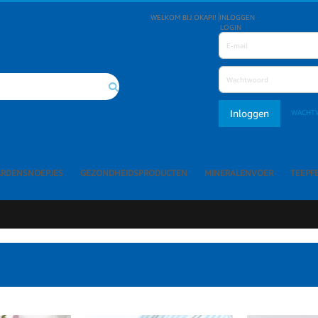
WELKOM BIJ OKAPI!
INLOGGEN
LOGIN
Inloggen
WACHT
Search
ARDENSNOEPJES
GEZONDHEIDSPRODUCTEN
MINERALENVOER
TEEPF