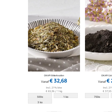
OKAPI Bitterkruiden
OKAPI Col
€ 32,68
€ 
Vanaf
Vanaf
Incl. 21% btw
Incl. 2
€ 65,36
/ 1 kg
€ 37,55
500g
1 kg
750g
3 kg