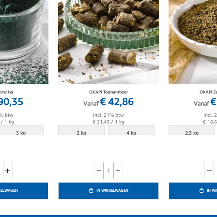
irulina
OKAPI Topinamboer
OKAPI Z
90,35
€ 42,86
€
Vanaf
Vanaf
1% btw
Incl. 21% btw
Incl.
/ 1 kg
€ 21,43
/ 1 kg
€ 16,
3 kg
2 kg
4 kg
2.5 kg
KELWAGEN
IN WINKELWAGEN
IN W