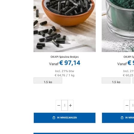
OKAPI Spirulina Brokjes
OKAPI Sp
€ 97,14
€ 
Vanaf
Vanaf
Incl. 21% btw
Incl. 2
€ 64,76
/ 1 kg
€ 60,23
1.5 kg
1.5 kg
IN WINKELWAGEN
IN WIN