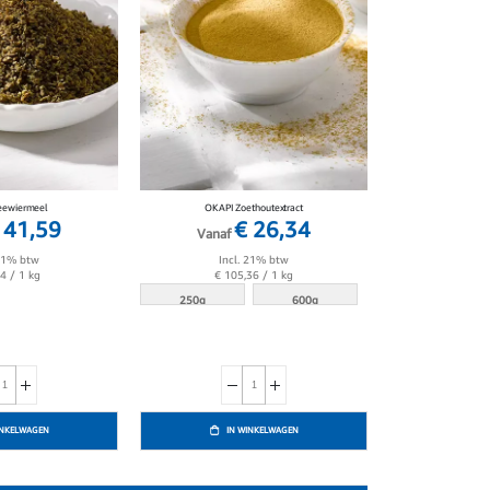
eewiermeel
OKAPI Zoethoutextract
 41,59
€ 26,34
Vanaf
 21% btw
Incl. 21% btw
64
/ 1 kg
€ 105,36
/ 1 kg
250g
600g
INKELWAGEN
IN WINKELWAGEN