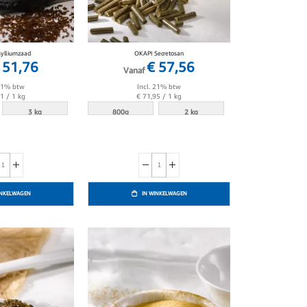
ylliumzaad
OKAPI Secretosan
 51,76
€ 57,56
Vanaf
 21% btw
Incl. 21% btw
51
/ 1 kg
€ 71,95
/ 1 kg
3 kg
800g
2 kg
INKELWAGEN
IN WINKELWAGEN