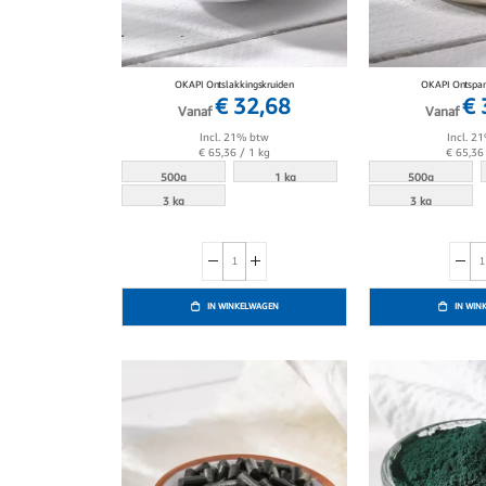
OKAPI Ontslakkingskruiden
OKAPI Ontspan
€ 32,68
€ 
Vanaf
Vanaf
Incl. 21% btw
Incl. 2
€ 65,36
/ 1 kg
€ 65,36
500g
1 kg
500g
3 kg
3 kg
IN WINKELWAGEN
IN WIN