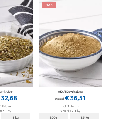
-12%
armkruiden
OKAPI Duivelsklauw
 32,68
€ 36,51
Vanaf
 21% btw
Incl. 21% btw
36
/ 1 kg
€ 45,64
/ 1 kg
1 kg
800g
1.5 kg