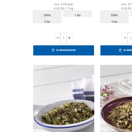
Incl. 21% btw
Incl. 2
€ 65,36
/ 1 kg
€ 65,36
500g
1 kg
500g
3 kg
3 kg
IN WINKELWAGEN
IN WIN