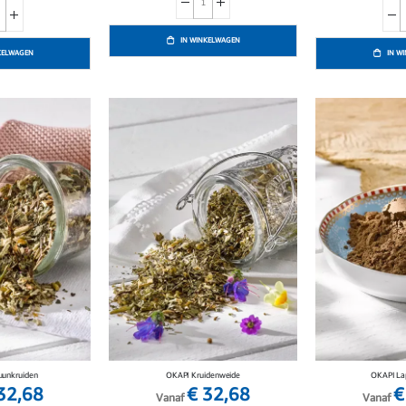
IN WINKELWAGEN
KELWAGEN
IN W
unkruiden
OKAPI Kruidenweide
OKAPI La
32,68
€ 32,68
€
Vanaf
Vanaf