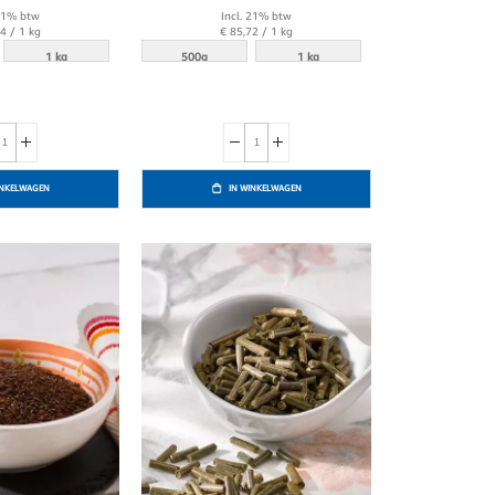
 21% btw
Incl. 21% btw
74
/ 1 kg
€ 85,72
/ 1 kg
1 kg
500g
1 kg
INKELWAGEN
IN WINKELWAGEN