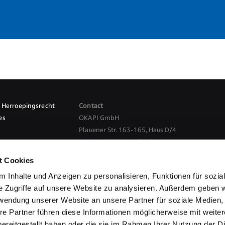
Herroepingsrecht
Contact
es
OKAPI GmbH
Plauener Str. 163-165, Haus D/4
13053 Berlijn, Duitsland
nkomst herroepen
t Cookies
E-Mail:
info@okapi-shop.nl
 Inhalte und Anzeigen zu personalisieren, Funktionen für sozia
e Zugriffe auf unsere Website zu analysieren. Außerdem geben w
etaalmethodes
Privacybeleid
Bestelproces
rwendung unserer Website an unsere Partner für soziale Medien
re Partner führen diese Informationen möglicherweise mit weite
ereitgestellt haben oder die sie im Rahmen Ihrer Nutzung der D