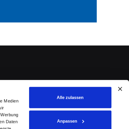
Alle zulassen
le Medien
ir
, Werbung
Anpassen
ren Daten
ienste