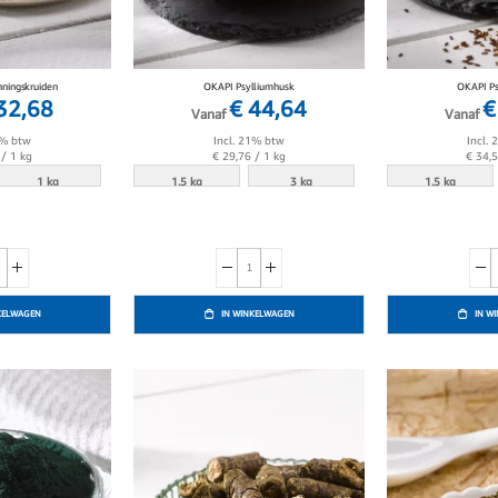
ningskruiden
OKAPI Psylliumhusk
OKAPI Ps
32,68
€ 44,64
€
Vanaf
Vanaf
1% btw
Incl. 21% btw
Incl.
/ 1 kg
€ 29,76
/ 1 kg
€ 34,
1 kg
1.5 kg
3 kg
1.5 kg
KELWAGEN
IN WINKELWAGEN
IN W