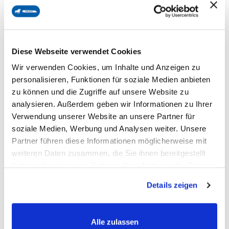
www.emporioequino.com
handelspartner:
Diese Webseite verwendet Cookies
Frankrijk
Wir verwenden Cookies, um Inhalte und Anzeigen zu
Particuliere klanten uit Frankrijk kunnen bestellen bij
personalisieren, Funktionen für soziale Medien anbieten
www.equinenaturelle.com
onze handelspartner:
zu können und die Zugriffe auf unsere Website zu
analysieren. Außerdem geben wir Informationen zu Ihrer
Verwendung unserer Website an unsere Partner für
soziale Medien, Werbung und Analysen weiter. Unsere
Andere EU- en niet-EU-landen
Partner führen diese Informationen möglicherweise mit
Momenteel bieden we geen standaard leveringsdiensten
weiteren Daten zusammen, die Sie ihnen bereitgestellt
aan voor andere EU- of niet-EU-landen dan hierboven
haben oder die sie im Rahmen Ihrer Nutzung der Dienste
vermeld. Ben je geïnteresseerd – als toekomstige
gesammelt haben.
Details zeigen
distributeur of voor privégebruik – neem dan contact
info@okapi-shop.nl
met ons op via
.
Currently, we do not offer standard delivery services to
Alle zulassen
other EU or non-EU countries. If you are interested – as