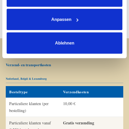
a future distributor or for private use – please get in
touch with us at
info@okapi-shop.nl
.
Anpassen
Ablehnen
OVERZICHT
Verzend- en transportkosten
Nederland, België & Luxemburg
Besteltype
Verzendkosten
Particuliere klanten (per
10,00 €
bestelling)
Gratis verzending
Particuliere klanten vanaf