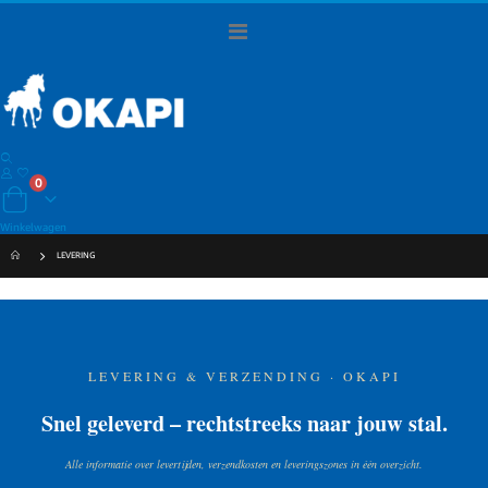
Toggle
Nav
Zoeken
producten
0
Cart
Winkelwagen
LEVERING
LEVERING & VERZENDING · OKAPI
Snel geleverd – rechtstreeks naar jouw stal.
Alle informatie over levertijden, verzendkosten en leveringszones in één overzicht.