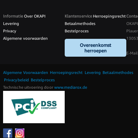
Informatie
Over OKAPI
Klantenservice
Herroepingsrecht
Conta
Levering
Betaalmethodes
OKAP
Privacy
Bestelproces
Plauen
Algemene voorwaarden
13053 
Overeenkomst
herroepen
E-Mail
Algemene Voorwaarden
Herroepingsrecht
Levering
Betaalmethodes
Privacybeleid
Bestelproces
Technische uitvoering door
www.mediarox.de