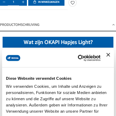
IN WINKELWAGEN
PRODUCTOMSCHRIJVING
Productomschrijving
Wat zijn OKAPI Hapjes Light?
Hoe kun je je paard lekker belonen zonder suiker te
gebruiken? Vooral bij circuskunstjes of clickertraining kan de
hoeveelheid beloningen snel oplopen. Voor paarden die
Diese Webseite verwendet Cookies
gevoelig zijn voor zetmeel of suiker, of paarden met
Wir verwenden Cookies, um Inhalte und Anzeigen zu
personalisieren, Funktionen für soziale Medien anbieten
stofwisselingsproblemen, is het dan een uitdaging om een
zu können und die Zugriffe auf unsere Website zu
geschikte beloning te vinden die caloriearm is, maar toch zo
analysieren. Außerdem geben wir Informationen zu Ihrer
lekker dat het paard gemotiveerd blijft om mee te werken.
Verwendung unserer Website an unsere Partner für