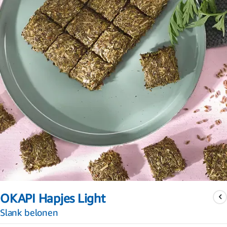
Ga
naar
OKAPI Hapjes Light
het
begin
Slank belonen
van
de
afbeeldingen-