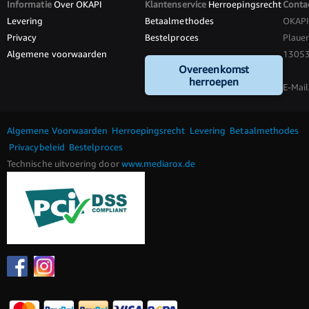
Informatie
Over OKAPI
Klantenservice
Herroepingsrecht
Conta
Levering
Betaalmethodes
OKAP
Privacy
Bestelproces
Plauen
Algemene voorwaarden
13053 
Overeenkomst
herroepen
E-Mail
Algemene Voorwaarden
Herroepingsrecht
Levering
Betaalmethodes
Privacybeleid
Bestelproces
Technische uitvoering door
www.mediarox.de