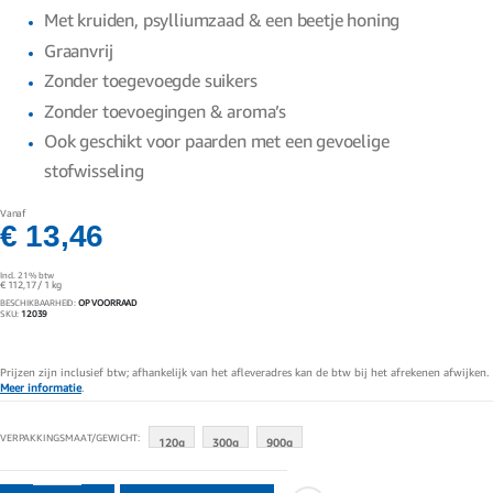
gallerij
Met kruiden, psylliumzaad & een beetje honing
Graanvrij
Zonder toegevoegde suikers
Zonder toevoegingen & aroma’s
Ook geschikt voor paarden met een gevoelige
stofwisseling
Vanaf
€ 13,46
Incl. 21% btw
€ 112,17
/ 1 kg
BESCHIKBAARHEID:
OP VOORRAAD
SKU
12039
Prijzen zijn inclusief btw; afhankelijk van het afleveradres kan de btw bij het afrekenen afwijken.
Meer informatie
.
VERPAKKINGSMAAT/GEWICHT
120g
300g
900g