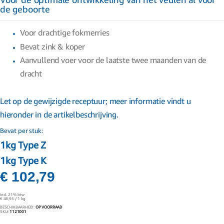
de geboorte
gallerij
Voor drachtige fokmerries
Bevat zink & koper
Aanvullend voer voor de laatste twee maanden van de
dracht
Let op de gewijzigde receptuur; meer informatie vindt u
hieronder in de artikelbeschrijving.
Bevat per stuk:
1kg Type Z
1kg Type K
€ 102,79
Incl. 21% btw
€ 48,95
/ 1 kg
BESCHIKBAARHEID:
OP VOORRAAD
SKU
1121001