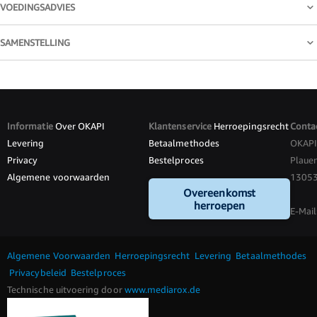
VOEDINGSADVIES
SAMENSTELLING
Informatie
Over OKAPI
Klantenservice
Herroepingsrecht
Conta
Levering
Betaalmethodes
OKAP
Privacy
Bestelproces
Plauen
Algemene voorwaarden
13053 
Overeenkomst
herroepen
E-Mail
Algemene Voorwaarden
Herroepingsrecht
Levering
Betaalmethodes
Privacybeleid
Bestelproces
Technische uitvoering door
www.mediarox.de