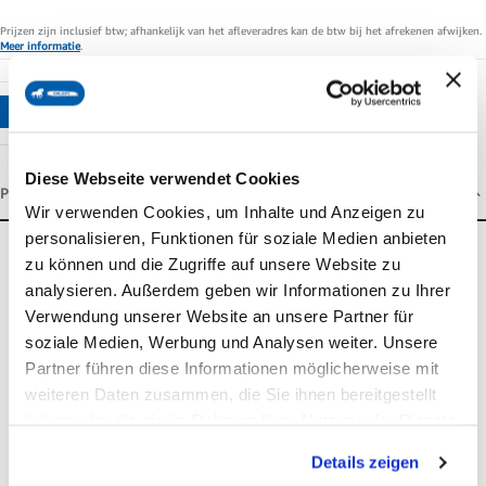
Prijzen zijn inclusief btw; afhankelijk van het afleveradres kan de btw bij het afrekenen afwijken.
Meer informatie
.
IN WINKELWAGEN
Diese Webseite verwendet Cookies
PRODUCTOMSCHRIJVING
Wir verwenden Cookies, um Inhalte und Anzeigen zu
personalisieren, Funktionen für soziale Medien anbieten
Productomschrijving
zu können und die Zugriffe auf unsere Website zu
Wat is OKAPI Prenat Plus Type Z & K?
analysieren. Außerdem geben wir Informationen zu Ihrer
Verwendung unserer Website an unsere Partner für
soziale Medien, Werbung und Analysen weiter. Unsere
OKAPI Prenat Type Z & K is de optimale
ondersteuning voor
Partner führen diese Informationen möglicherweise mit
het veulen nog vóór d
e
geboorte
. Omdat de melk van de
weiteren Daten zusammen, die Sie ihnen bereitgestellt
merrie relatief arm is aan sporenelementen, vult het veulen
haben oder die sie im Rahmen Ihrer Nutzung der Dienste
gesammelt haben.
zijn eigen mineralenvoorraad al tijdens de dracht aan via de
Details zeigen
bloedcirculatie, die het via de placenta deelt met de moeder.