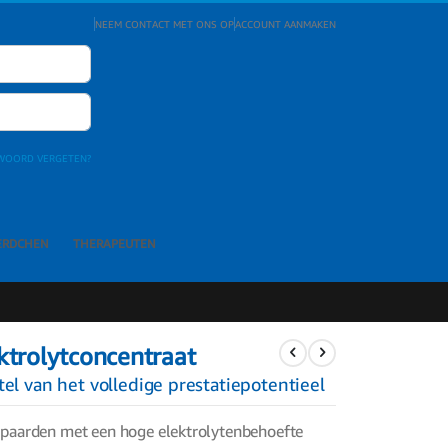
NEEM CONTACT MET ONS OP
ACCOUNT AANMAKEN
WOORD VERGETEN?
ERDCHEN
THERAPEUTEN
ktrolytconcentraat
tel van het volledige prestatiepotentieel
tpaarden met een hoge elektrolytenbehoefte