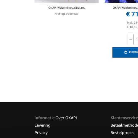
OKAPI Weidemineraal Balans
OKAPI Weidemineraa
€ 7
Niet op voorraad
Incl. 2
€ 10,16
IN WIN
Informatie
Over OKAPI
Klantenservice
Levering
Betaalmethod
Privacy
Bestelproces