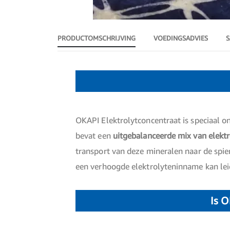
Ga
naar
het
PRODUCTOMSCHRIJVING
VOEDINGSADVIES
S
begin
van
de
afbeeldingen-
Productomschrijving
gallerij
OKAPI Elektrolytconcentraat is speciaal 
bevat een
uitgebalanceerde mix van elektr
transport van deze mineralen naar de spie
een verhoogde elektrolyteninname kan le
Is O