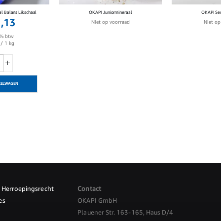
l Balans Likschaal
OKAPI Juniormineraal
OKAPI Sen
1,13
Niet op voorraad
Niet op
1% btw
/ 1 kg
KELWAGEN
Herroepingsrecht
Contact
es
OKAPI GmbH
Plauener Str. 163-165, Haus D/4