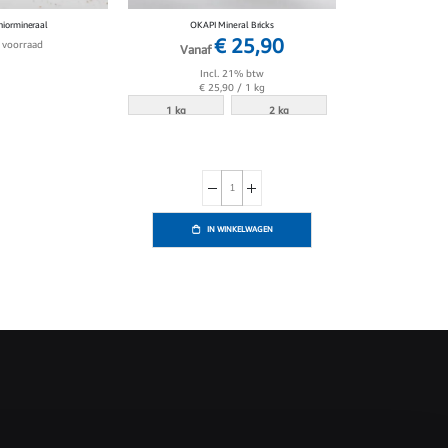
iormineraal
OKAPI Mineral Bricks
€ 25,90
 voorraad
Vanaf
Incl. 21% btw
€ 25,90
/ 1 kg
1 kg
2 kg
IN WINKELWAGEN