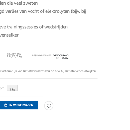
den die veel zweten
d verlies van vocht of elektrolyten (bijv. bij
eve trainingssessies of wedstrijden
vensuiker
Incl. 21% btw
BESCHIKBAARHEID:
OP VOORRAAD
€ 24,77
/ 1 kg
SKU
12014
tw; afhankelijk van het afleveradres kan de btw bij het afrekenen afwijken.
CHT
1 kg
IN WINKELWAGEN