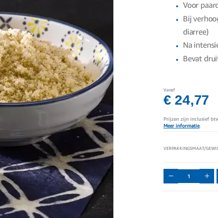
Voor paar
Bij verhoog
diarree)
Na intensi
Bevat drui
Vanaf
€ 24,77
Prijzen zijn inclusief b
Meer informatie
.
VERPAKKINGSMAAT/GEWI