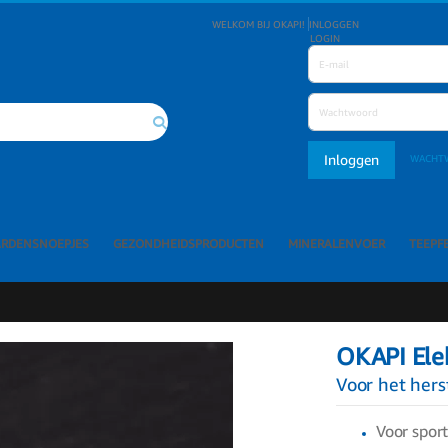
WELKOM BIJ OKAPI!
INLOGGEN
LOGIN
Inloggen
WACHT
Search
ARDENSNOEPJES
GEZONDHEIDSPRODUCTEN
MINERALENVOER
TEEPF
OKAPI Ele
Voor het hers
Voor spor