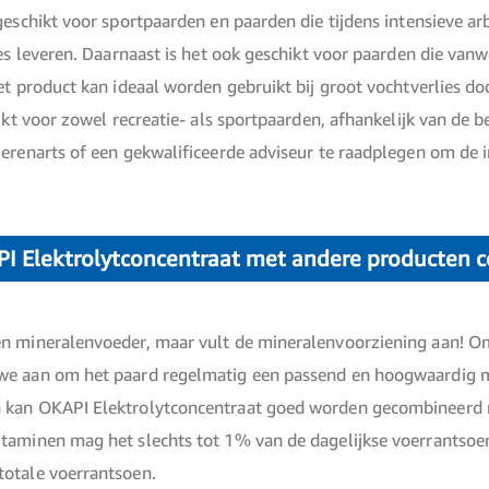
geschikt voor sportpaarden en paarden die tijdens intensieve ar
ties leveren. Daarnaast is het ook geschikt voor paarden die
et product kan ideaal worden gebruikt bij groot vochtverlies do
hikt voor zowel recreatie- als sportpaarden, afhankelijk van d
erenarts of een gekwalificeerde adviseur te raadplegen om de 
PI Elektrolytconcentraat met andere producten 
n mineralenvoeder, maar vult de mineralenvoorziening aan! O
we aan om het paard regelmatig een passend en hoogwaardig m
n kan OKAPI Elektrolytconcentraat goed worden gecombineerd
itaminen mag het slechts tot 1% van de dagelijkse voerrantso
otale voerrantsoen.