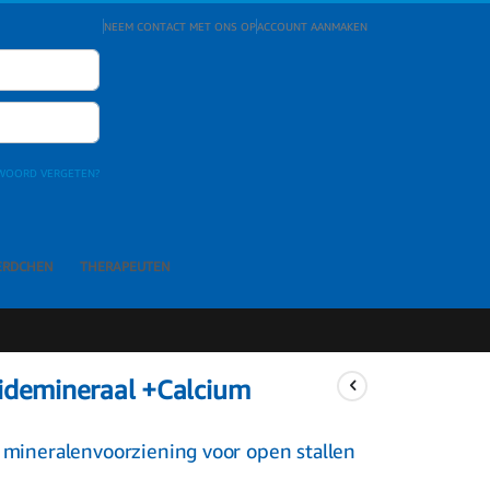
NEEM CONTACT MET ONS OP
ACCOUNT AANMAKEN
WOORD VERGETEN?
ERDCHEN
THERAPEUTEN
demineraal +Calcium
 mineralenvoorziening voor open stallen