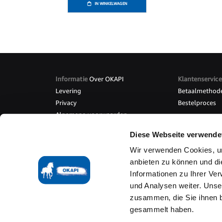
IN WINKELWAGEN
Informatie
Over OKAPI
Klantenservice
Levering
Betaalmethod
Privacy
Bestelproces
Algemene voorwaarden
Overee
Diese Webseite verwende
Wir verwenden Cookies, um
anbieten zu können und di
Algemene Voorwaarden
Herroepingsrecht
Levering
B
Informationen zu Ihrer Ve
Technische uitvoering door
www.mediarox.de
und Analysen weiter. Unse
zusammen, die Sie ihnen b
gesammelt haben.