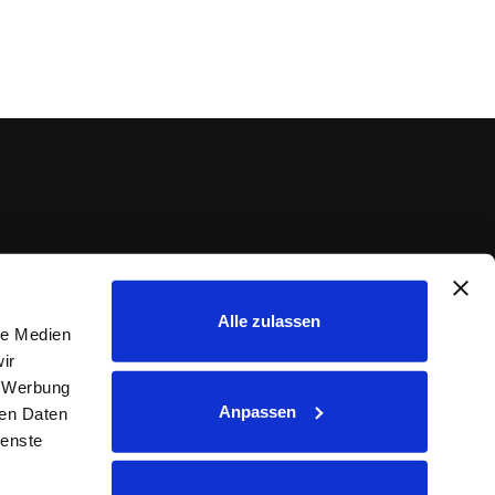
Alle zulassen
le Medien
ir
, Werbung
Anpassen
ren Daten
ienste