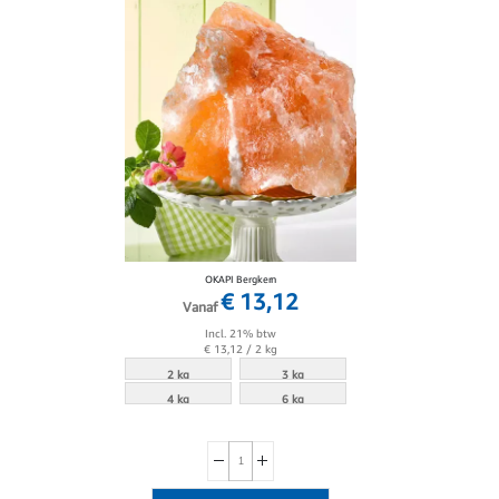
OKAPI Bergkern
€ 13,12
Vanaf
Incl. 21% btw
€ 13,12
/ 2 kg
2 kg
3 kg
4 kg
6 kg