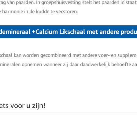
drag van paarden. In groepshuisvesting stelt het paarden in staa
 harmonie in de kudde te verstoren.
demineraal +Calcium Likschaal met andere prod
chaal kan worden gecombineerd met andere voer- en supplemen
mineralen opnemen wanneer zij daar daadwerkelijk behoefte a
ts voor u zijn!