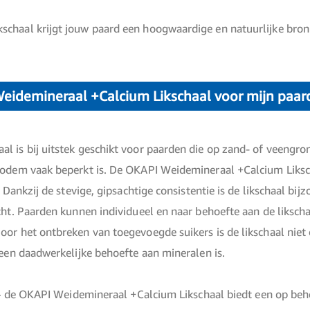
chaal krijgt jouw paard een hoogwaardige en natuurlijke bron 
eidemineraal +Calcium Likschaal voor mijn paar
l is bij uitstek geschikt voor paarden die op zand- of veeng
bodem vaak beperkt is. De OKAPI Weidemineraal +Calcium Liksc
. Dankzij de stevige, gipsachtige consistentie is de likschaal b
cht. Paarden kunnen individueel en naar behoefte aan de likscha
or het ontbreken van toegevoegde suikers is de likschaal niet 
 een daadwerkelijke behoefte aan mineralen is.
is – de OKAPI Weidemineraal +Calcium Likschaal biedt een op b