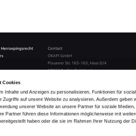
Herroepingsrecht
Contact
es
OKAPI GmbH
Plauener Str. 163-165, Haus D/4
13053 Berlijn, Duitsland
nkomst herroepen
t Cookies
E-Mail:
info@okapi-shop.nl
 Inhalte und Anzeigen zu personalisieren, Funktionen für sozia
e Zugriffe auf unsere Website zu analysieren. Außerdem geben w
etaalmethodes
Privacybeleid
Bestelproces
rwendung unserer Website an unsere Partner für soziale Medien
re Partner führen diese Informationen möglicherweise mit weite
ereitgestellt haben oder die sie im Rahmen Ihrer Nutzung der D