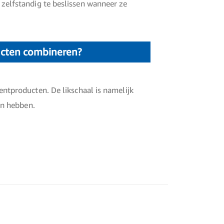
t zelfstandig te beslissen wanneer ze
ucten combineren?
tproducten. De likschaal is namelijk
an hebben.