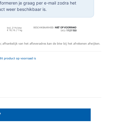
formeren je graag per e-mail zodra het
ct weer beschikbaar is.
BESCHIKBAARHEID:
NIET OP VOORRAAD
Incl. 21% btw
€ 10,16
/ 1 kg
SKU
1121150
tw; afhankelijk van het afleveradres kan de btw bij het afrekenen afwijken.
it product op voorraad is
?