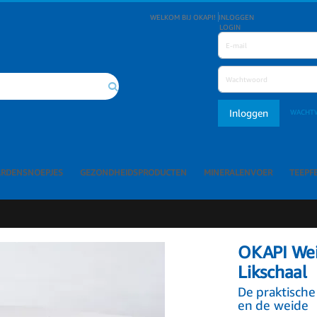
WELKOM BIJ OKAPI!
INLOGGEN
LOGIN
Inloggen
WACHT
Search
ARDENSNOEPJES
GEZONDHEIDSPRODUCTEN
MINERALENVOER
TEEPF
OKAPI Wei
Likschaal
De praktische
en de weide