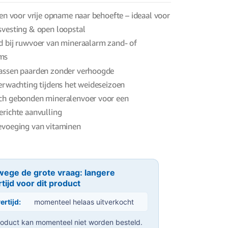
een voor vrije opname naar behoefte – ideaal voor
svesting & open loopstal
d bij ruwvoer van mineraalarm zand- of
ms
assen paarden zonder verhoogde
erwachting tijdens het weideseizoen
ch gebonden mineralenvoer voor een
richte aanvulling
evoeging van vitaminen
ege de grote vraag: langere
rtijd voor dit product
ertijd:
momenteel helaas uitverkocht
roduct kan momenteel niet worden besteld.