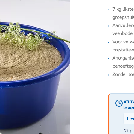
7 kg likst
groepshui
Aanvullen
veenbode
Voor volw
prestatiev
Anorganis
behoeftege
Zonder to
Vanw
leve
Lev
Dit p