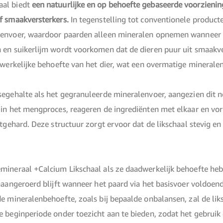
aal biedt
een natuurlijke en op behoefte gebaseerde voorzieni
f smaakversterkers.
In tegenstelling tot conventionele produc
lenvoer, waardoor paarden alleen mineralen opnemen wanneer h
en suikerlijm wordt voorkomen dat de dieren puur uit smaakver
e werkelijke behoefte van het dier, wat een overmatige minera
egehalte als het gegranuleerde mineralenvoer, aangezien dit no
in het mengproces, reageren de ingrediënten met elkaar en vorm
tgehard. Deze structuur zorgt ervoor dat de likschaal stevig e
mineraal +Calcium Likschaal als ze daadwerkelijk behoefte he
naangeroerd blijft wanneer het paard via het basisvoer voldoen
e mineralenbehoefte, zoals bij bepaalde onbalansen, zal de lik
 beginperiode onder toezicht aan te bieden, zodat het gebruik