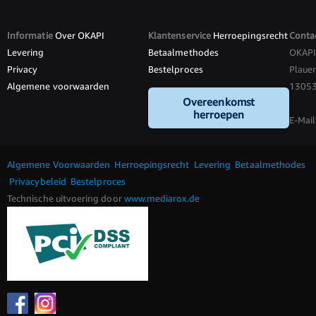
Informatie
Over OKAPI
Klantenservice
Herroepingsrecht
Conta
Levering
Betaalmethodes
OKAP
Privacy
Bestelproces
Plauen
Algemene voorwaarden
13053 
Overeenkomst
herroepen
E-Mail
Algemene Voorwaarden
Herroepingsrecht
Levering
Betaalmethodes
Privacybeleid
Bestelproces
Technische uitvoering door
www.mediarox.de