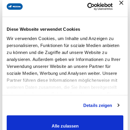
uiterlijk eerder doet denken aan een Cushing-probleem, kan
een tekortschietende bloedsuikerregulatie een rol spelen.
OKAPI PankrEMS forte ondersteunt specifiek de natuurlijke
stofwisseling van
lever en spieren
, die essentieel zijn voor
Diese Webseite verwendet Cookies
de fysiologische regulatie van de bloedsuikerspiegel.
Wir verwenden Cookies, um Inhalte und Anzeigen zu
personalisieren, Funktionen für soziale Medien anbieten
zu können und die Zugriffe auf unsere Website zu
Is OKAPI PankrEMS forte voor mijn paard
analysieren. Außerdem geben wir Informationen zu Ihrer
geschikt?
Verwendung unserer Website an unsere Partner für
soziale Medien, Werbung und Analysen weiter. Unsere
Partner führen diese Informationen möglicherweise mit
OKAPI PankrEMS forte is bijzonder geschikt voor
weiteren Daten zusammen, die Sie ihnen bereitgestellt
paarden
die moeite hebben met hun natuurlijke
haben oder die sie im Rahmen Ihrer Nutzung der Dienste
bloedsuikerregulatie
. Dit omvat paarden met
overgewicht
,
gesammelt haben.
Details zeigen
die vaak een slechte bloedsuikerregulatie vertonen, evenals
paarden die gevoelig reageren op hoge
suiker-
of
Alle zulassen
zetmeelgehaltes
in hun voer en mogelijk hoefproblemen