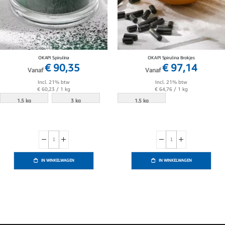
OKAPI Spirulina
OKAPI Spirulina Brokjes
€ 90,35
€ 97,14
Vanaf
Vanaf
Incl. 21% btw
Incl. 21% btw
€ 60,23
/ 1 kg
€ 64,76
/ 1 kg
1.5 kg
3 kg
1.5 kg
IN WINKELWAGEN
IN WINKELWAGEN