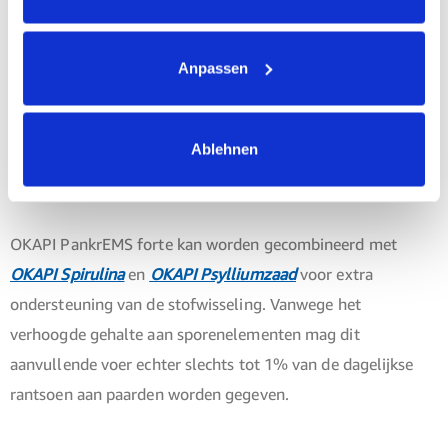
ontwikkelen. Ook paarden waarvan het uiterlijk wijst op een
gebrekkige bloedsuikerregulatie kunnen baat hebben bij
Anpassen
OKAPI PankrEMS forte.
Kan ik OKAPI PankrEMS forte met andere
Ablehnen
producten combineren?
OKAPI PankrEMS forte kan worden gecombineerd met
OKAPI Spirulina
en
OKAPI Psylliumzaad
voor extra
ondersteuning van de stofwisseling. Vanwege het
verhoogde gehalte aan sporenelementen mag dit
aanvullende voer echter slechts tot 1% van de dagelijkse
rantsoen aan paarden worden gegeven.