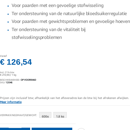
gallerij
Voor paarden met een gevoelige stofwisseling
Ter ondersteuning van de natuurlijke bloedsuikerregulatie
Voor paarden met gewichtsproblemen en gevoelige hoeven
Ter ondersteuning van de vitaliteit bij
stofwisselingsproblemen
Vanaf
€ 126,54
Incl. 21% btw
€ 210,90
/ 1 kg
BESCHIKBAARHEID:
OP VOORRAAD
SKU
12046
Prijzen zijn inclusief btw; afhankelijk van het afleveradres kan de btw bij het afrekenen afwijken.
Meer informatie
.
VERPAKKINGSMAAT/GEWICHT
600g
1.8 kg