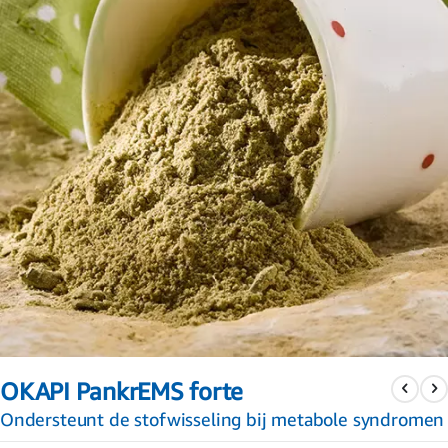
Ga
naar
OKAPI PankrEMS forte
het
begin
Ondersteunt de stofwisseling bij metabole syndromen
van
de
afbeeldingen-