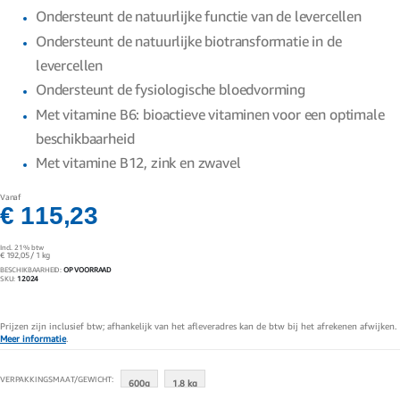
gallerij
Ondersteunt de natuurlijke functie van de levercellen
Ondersteunt de natuurlijke biotransformatie in de
levercellen
Ondersteunt de fysiologische bloedvorming
Met vitamine B6: bioactieve vitaminen voor een optimale
beschikbaarheid
Met vitamine B12, zink en zwavel
Vanaf
€ 115,23
Incl. 21% btw
€ 192,05
/ 1 kg
BESCHIKBAARHEID:
OP VOORRAAD
SKU
12024
Prijzen zijn inclusief btw; afhankelijk van het afleveradres kan de btw bij het afrekenen afwijken.
Meer informatie
.
VERPAKKINGSMAAT/GEWICHT
600g
1.8 kg