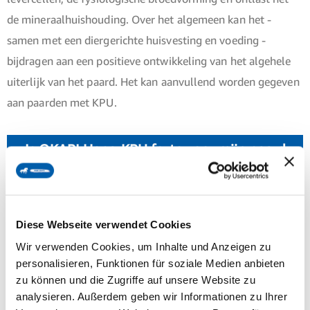
de mineraalhuishouding. Over het algemeen kan het -
samen met een diergerichte huisvesting en voeding -
bijdragen aan een positieve ontwikkeling van het algehele
uiterlijk van het paard. Het kan aanvullend worden gegeven
aan paarden met KPU.
Is OKAPI HeparKPU forte voor mijn paard
geschikt?
OKAPI HeparKPU forte is geschikt voor paarden
Diese Webseite verwendet Cookies
die
ondersteuning nodig hebben bij het in balans brengen
Wir verwenden Cookies, um Inhalte und Anzeigen zu
van het natuurlijke darmmilieu
. Het is vooral geschikt voor
personalisieren, Funktionen für soziale Medien anbieten
paarden die behoefte hebben aan hoog bio-beschikbare
zu können und die Zugriffe auf unsere Website zu
analysieren. Außerdem geben wir Informationen zu Ihrer
micronutriënten zoals vitamine B6, B12 en de mineralen