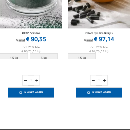
OKAPI Spirulina
OKAPI Spirulina Brokjes
€ 90,35
€ 97,14
Vanaf
Vanaf
Incl. 21% btw
Incl. 21% btw
€ 60,23
/ 1 kg
€ 64,76
/ 1 kg
1.5 kg
3 kg
1.5 kg
IN WINKELWAGEN
IN WINKELWAGEN