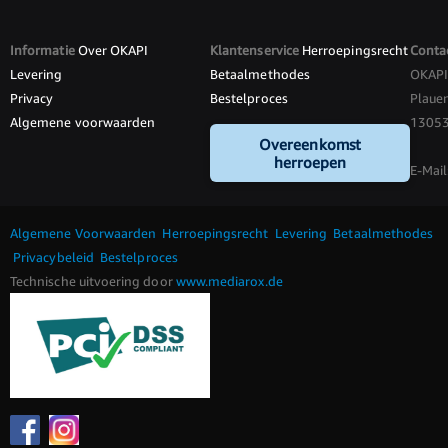
Informatie
Over OKAPI
Klantenservice
Herroepingsrecht
Conta
Levering
Betaalmethodes
OKAP
Privacy
Bestelproces
Plauen
Algemene voorwaarden
13053 
Overeenkomst
herroepen
E-Mail
Algemene Voorwaarden
Herroepingsrecht
Levering
Betaalmethodes
Privacybeleid
Bestelproces
Technische uitvoering door
www.mediarox.de