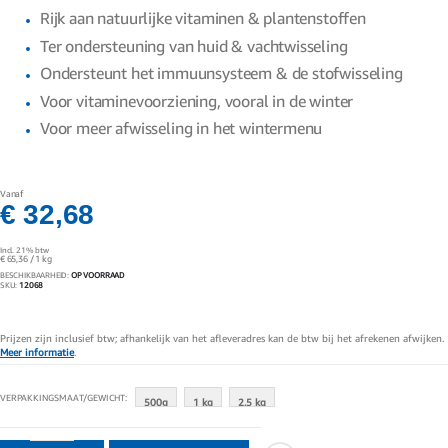
gallerij
Rijk aan natuurlijke vitaminen & plantenstoffen
Ter ondersteuning van huid & vachtwisseling
Ondersteunt het immuunsysteem & de stofwisseling
Voor vitaminevoorziening, vooral in de winter
Voor meer afwisseling in het wintermenu
Vanaf
€ 32,68
Incl. 21% btw
€ 65,36
/ 1 kg
BESCHIKBAARHEID:
OP VOORRAAD
SKU
12068
Prijzen zijn inclusief btw; afhankelijk van het afleveradres kan de btw bij het afrekenen afwijken.
Meer informatie
.
VERPAKKINGSMAAT/GEWICHT
500g
1 kg
2.5 kg