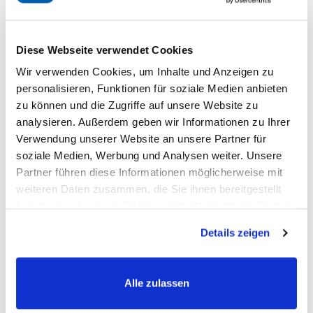
weidetoegang en zorgen voor een gezonde variatie in het
voedingsschema.
Diese Webseite verwendet Cookies
Zijn OKAPI Wilde Bessen voor mijn paard
Wir verwenden Cookies, um Inhalte und Anzeigen zu
geschikt?
personalisieren, Funktionen für soziale Medien anbieten
zu können und die Zugriffe auf unsere Website zu
analysieren. Außerdem geben wir Informationen zu Ihrer
OKAPI Wilde Bessen zijn geschikt voor
alle paardenrassen
,
Verwendung unserer Website an unsere Partner für
soziale Medien, Werbung und Analysen weiter. Unsere
ongeacht ras of leeftijd. Ze bieden vooral ondersteuning
Partner führen diese Informationen möglicherweise mit
tijdens de vachtwisseling en zijn een gezond
weiteren Daten zusammen, die Sie ihnen bereitgestellt
voedingsalternatief voor paarden met beperkte
haben oder die sie im Rahmen Ihrer Nutzung der Dienste
weidetoegang. Bovendien zijn ze ideaal voor paarden die
gesammelt haben.
Details zeigen
extra vitamines nodig hebben en dragen ze bij aan een
evenwichtige voeding
. Ook pony’s kunnen profiteren van de
Alle zulassen
OKAPI Wilde Bessen, waarbij de hoeveelheid voer moet
worden aangepast aan hun grootte.