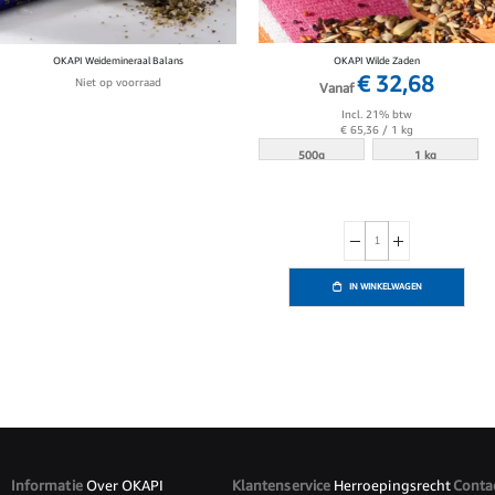
OKAPI Weidemineraal Balans
OKAPI Wilde Zaden
€ 32,68
Niet op voorraad
Vanaf
Incl. 21% btw
€ 65,36
/ 1 kg
500g
1 kg
IN WINKELWAGEN
Informatie
Over OKAPI
Klantenservice
Herroepingsrecht
Conta