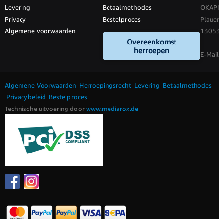
Levering
Betaalmethodes
OKAP
Privacy
Bestelproces
Plauen
Algemene voorwaarden
13053 
Overeenkomst
herroepen
E-Mail
Algemene Voorwaarden
Herroepingsrecht
Levering
Betaalmethodes
Privacybeleid
Bestelproces
Technische uitvoering door
www.mediarox.de