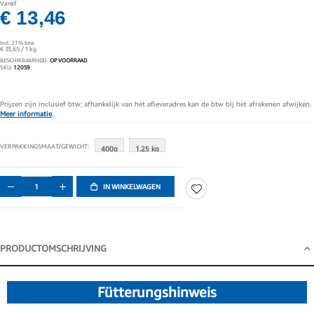
Vanaf
gallerij
€ 13,46
Incl. 21% btw
€ 33,65
/ 1 kg
BESCHIKBAARHEID:
OP VOORRAAD
SKU
12059
Prijzen zijn inclusief btw; afhankelijk van het afleveradres kan de btw bij het afrekenen afwijken.
Meer informatie
.
VERPAKKINGSMAAT/GEWICHT
400g
1.25 kg
IN WINKELWAGEN
PRODUCTOMSCHRIJVING
Productomschrijving
Fütterungshinweis