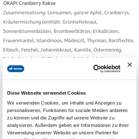
OKAPI Cranberry Kekse
Zusammensetzung: Leinsamen, ganzer Apfel, Cranberrys,
Kräutermischung (enthält: Grünhaferkraut,
Sonnenblumenblüten, Brombeerblätter, Erikablüten,
Frauenmantel, Islandmoos, Mädesüß, Thymian, Bartflechte,
Eibisch, Fenchel, Johanniskraut, Kamille, Odermennig,
Stiefmütterchen, Süßholzwurzel, Wacholderbeeren,
Weiderinde, Origanum, Salbei, Walnussblätter,
Eichenrinde), Honig, Guar, Ling Zhi (Ganoderma lucidum)
Diese Webseite verwendet Cookies
OKAPI Mineralkekse
Zusammensetzung: Ganzer Apfel, Leinsamen, Honig,
Wir verwenden Cookies, um Inhalte und Anzeigen zu
Mineralmischung (Calciumcarbonat, Natriumchlorid,
personalisieren, Funktionen für soziale Medien anbieten
zu können und die Zugriffe auf unsere Website zu
Monocalciumphosphat, Traubenkernschrot, Melasse), Guar,
analysieren. Außerdem geben wir Informationen zu Ihrer
Ling Zhi (Ganoderma lucidum).
Verwendung unserer Website an unsere Partner für