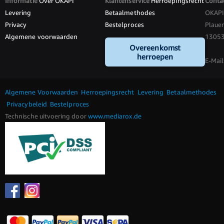
Informatie
Over OKAPI
Klantenservice
Herroepingsrecht
Conta
Levering
Betaalmethodes
OKAP
Privacy
Bestelproces
Plauen
Algemene voorwaarden
13053 
Overeenkomst
herroepen
E-Mail
Algemene Voorwaarden
Herroepingsrecht
Levering
Betaalmethodes
Privacybeleid
Bestelproces
Technische uitvoering door
www.mediarox.de