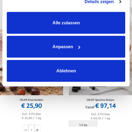
Details zeigen
Alle zulassen
Anpassen
Ablehnen
OKAPI Rozenbottels
OKAPI Spirulina Brokjes
€ 25,90
€ 97,14
Vanaf
Incl. 21% btw
Incl. 21% btw
€ 25,90
/ 1 kg
€ 64,76
/ 1 kg
1.5 kg