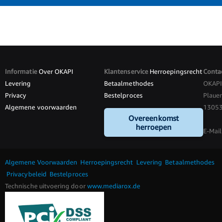
Informatie
Over OKAPI
Klantenservice
Herroepingsrecht
Conta
Levering
Betaalmethodes
OKAP
Privacy
Bestelproces
Plauen
Algemene voorwaarden
13053 
Overeenkomst
herroepen
E-Mail
Algemene Voorwaarden
Herroepingsrecht
Levering
Betaalmethodes
Privacybeleid
Bestelproces
Technische uitvoering door
www.mediarox.de