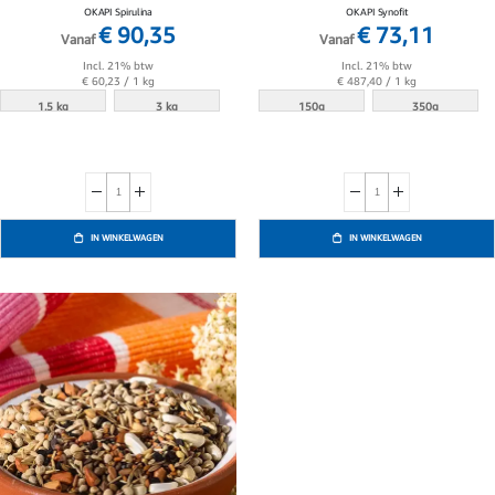
OKAPI Spirulina
OKAPI Synofit
€ 90,35
€ 73,11
Vanaf
Vanaf
Incl. 21% btw
Incl. 21% btw
€ 60,23
/ 1 kg
€ 487,40
/ 1 kg
1.5 kg
3 kg
150g
350g
IN WINKELWAGEN
IN WINKELWAGEN