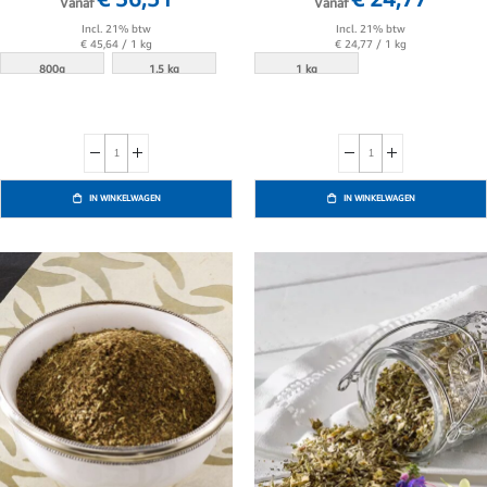
Vanaf
Vanaf
Incl. 21% btw
Incl. 21% btw
€ 45,64
/ 1 kg
€ 24,77
/ 1 kg
800g
1.5 kg
1 kg
IN WINKELWAGEN
IN WINKELWAGEN