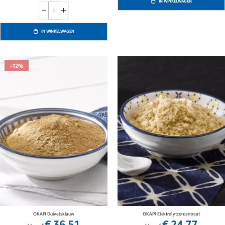
IN WINKELWAGEN
IN WINKELWAGEN
-12%
OKAPI Duivelsklauw
OKAPI Elektrolytconcentraat
€ 36,51
€ 24,77