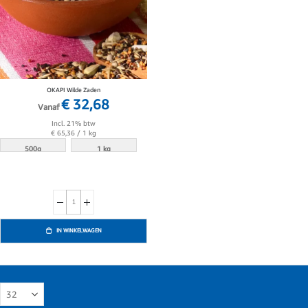
OKAPI Wilde Zaden
€ 32,68
Vanaf
Incl. 21% btw
€ 65,36
/ 1 kg
500g
1 kg
IN WINKELWAGEN