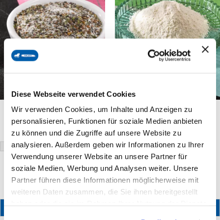
Diese Webseite verwendet Cookies
OKAPI L-Carnitine Plus
OKAPI Lymeth
Wir verwenden Cookies, um Inhalte und Anzeigen zu
€ 45,12
€ 51,91
Vanaf
Vanaf
personalisieren, Funktionen für soziale Medien anbieten
Incl. 21% btw
Incl. 21% btw
zu können und die Zugriffe auf unsere Website zu
€ 180,48
/ 1 kg
€ 64,89
/ 1 kg
analysieren. Außerdem geben wir Informationen zu Ihrer
250g
600g
800g
2 kg
Verwendung unserer Website an unsere Partner für
soziale Medien, Werbung und Analysen weiter. Unsere
Partner führen diese Informationen möglicherweise mit
weiteren Daten zusammen, die Sie ihnen bereitgestellt
haben oder die sie im Rahmen Ihrer Nutzung der Dienste
IN WINKELWAGEN
IN WINKELWAGEN
gesammelt haben.