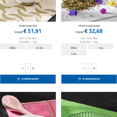
OKAPI Koper Plus
OKAPI Kruidenweide
€ 51,91
€ 32,68
Vanaf
Vanaf
Incl. 21% btw
Incl. 21% btw
€ 57,68
/ 1 kg
€ 65,36
/ 1 kg
900g
2.5 kg
500g
1 kg
3 kg
IN WINKELWAGEN
IN WINKELWAGEN