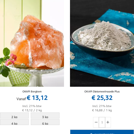
OKAPI Bergkern
OKAPI Diatomeeënaarde Plus
€ 13,12
€ 25,32
Vanaf
Incl. 21% btw
Incl. 21% btw
€ 16,88
/ 1 kg
€ 13,12
/ 2 kg
2 kg
3 kg
4 kg
6 kg